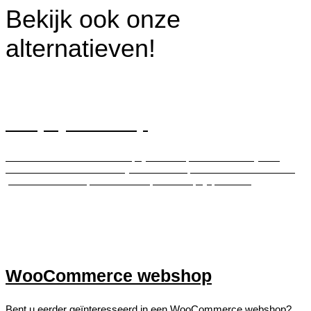
Bekijk ook onze
alternatieven!
Shopify webshop
Benieuwd naar wat een Shopify webshop voor uw bedrijf kan
betekenen? Ontdek hoe wij met onze expertise uw e-commerce
platform kunnen optimaliseren op het Shopify platform.
WooCommerce webshop
Bent u eerder geïnteresseerd in een WooCommerce webshop?