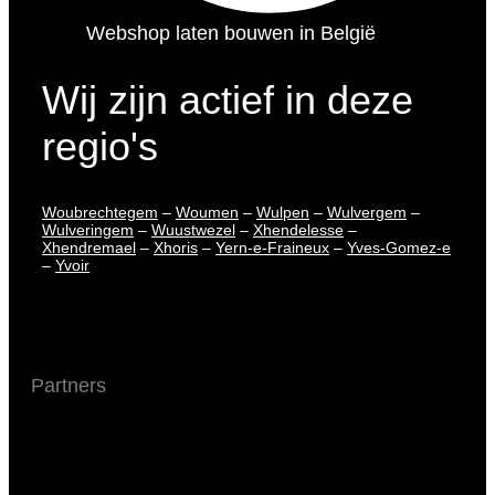
Webshop laten bouwen in België
Wij zijn actief in deze
regio's
Woubrechtegem
–
Woumen
–
Wulpen
–
Wulvergem
–
Wulveringem
–
Wuustwezel
–
Xhendelesse
–
Xhendremael
–
Xhoris
–
Yern-e-Fraineux
–
Yves-Gomez-e
–
Yvoir
Partners