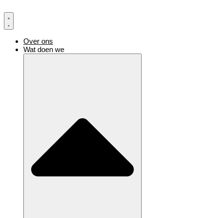
Ga
naar
de
inhoud
Over ons
Wat doen we