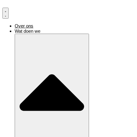
Ga
naar
de
inhoud
Over ons
Wat doen we