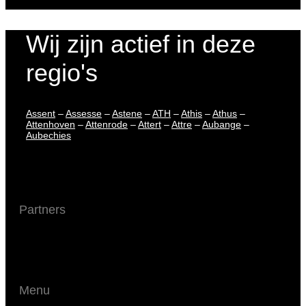
Wij zijn actief in deze
regio's
Assent
–
Assesse
–
Astene
–
ATH
–
Athis
–
Athus
–
Attenhoven
–
Attenrode
–
Attert
–
Attre
–
Aubange
–
Aubechies
Partners
Menu