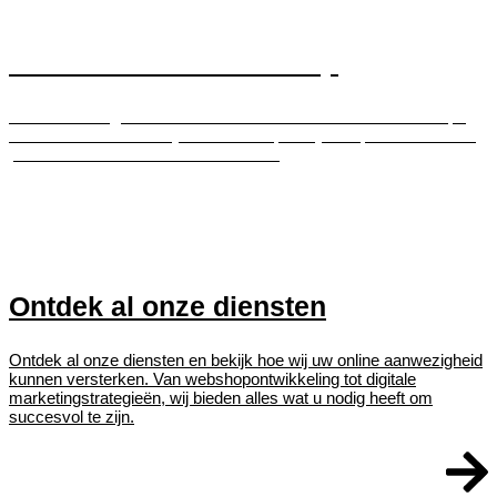
WooCommerce webshop
Bent u eerder geïnteresseerd in een WooCommerce webshop?
Lees meer over hoe wij u kunnen helpen bij het opzetten van een
professionele WooCommerce winkel.
Ontdek al onze diensten
Ontdek al onze diensten en bekijk hoe wij uw online aanwezigheid
kunnen versterken. Van webshopontwikkeling tot digitale
marketingstrategieën, wij bieden alles wat u nodig heeft om
succesvol te zijn.